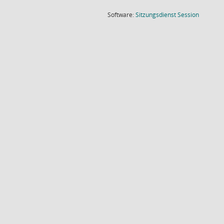
(Wird in
Software:
Sitzungsdienst
Session