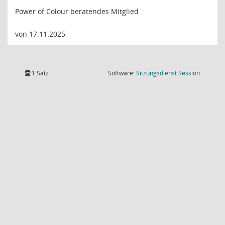
Power of Colour beratendes Mitglied
von 17.11.2025
(Wird in
1 Satz
Software:
Sitzungsdienst
Session