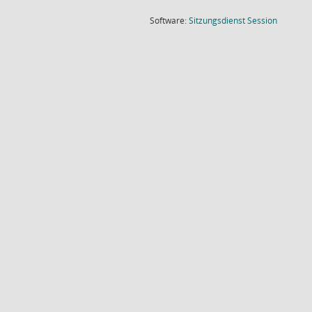
(Wird in
Software:
Sitzungsdienst
Session