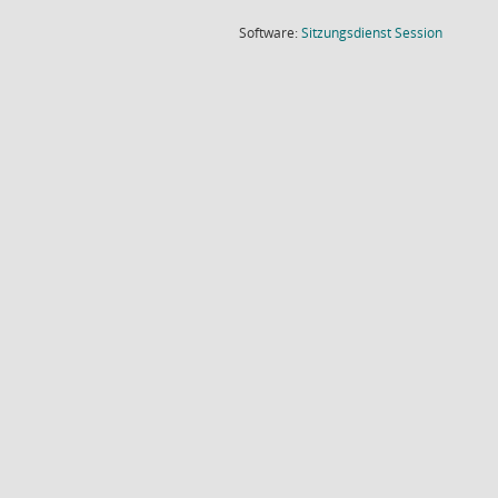
(Wird in
Software:
Sitzungsdienst
Session