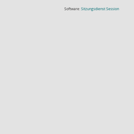
(Wird in
Software:
Sitzungsdienst
Session