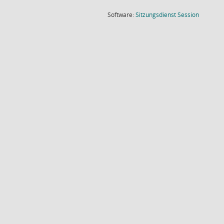
(Wird in
Software:
Sitzungsdienst
Session