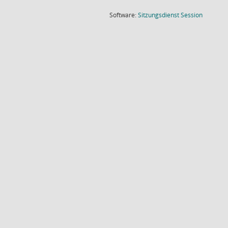
(Wird in
Software:
Sitzungsdienst
Session