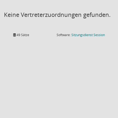
Keine Vertreterzuordnungen gefunden.
(Wird in
49 Sätze
Software:
Sitzungsdienst
Session