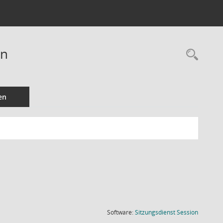
en
Rec
en
(Wird in
Software:
Sitzungsdienst
Session