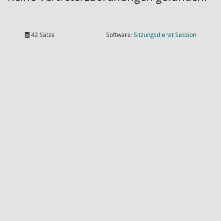
(Wird in
42 Sätze
Software:
Sitzungsdienst
Session