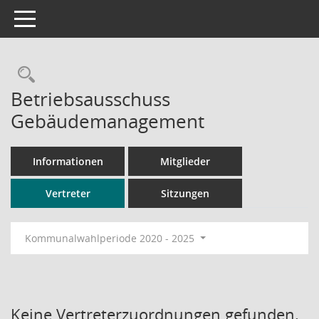
Toggle navigation
Rechercheauswahl
Betriebsausschuss
Gebäudemanagement
Informationen
Mitglieder
Vertreter
Sitzungen
Kommunalwahlperiode 2020 - 2025
Keine Vertreterzuordnungen gefunden.