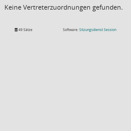
Keine Vertreterzuordnungen gefunden.
(Wird in
49 Sätze
Software:
Sitzungsdienst
Session