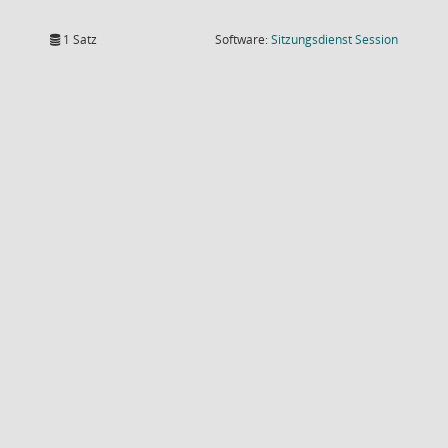
(Wird in
1 Satz
Software:
Sitzungsdienst
Session