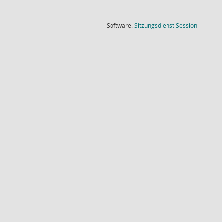
(Wird in
Software:
Sitzungsdienst
Session