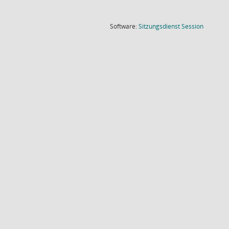
(Wird in
Software:
Sitzungsdienst
Session