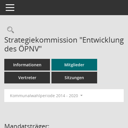
Toggle navigation
Rechercheauswahl
Strategiekommission "Entwicklung
des ÖPNV"
Informationen
Mitglieder
Vertreter
Sitzungen
Kommunalwahlperiode 2014 - 2020
Mandatsträger: