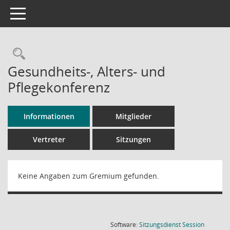
Toggle navigation
Rechercheauswahl
Gesundheits-, Alters- und
Pflegekonferenz
Informationen
Mitglieder
Vertreter
Sitzungen
Keine Angaben zum Gremium gefunden.
(Wird in
Software:
Sitzungsdienst
Session