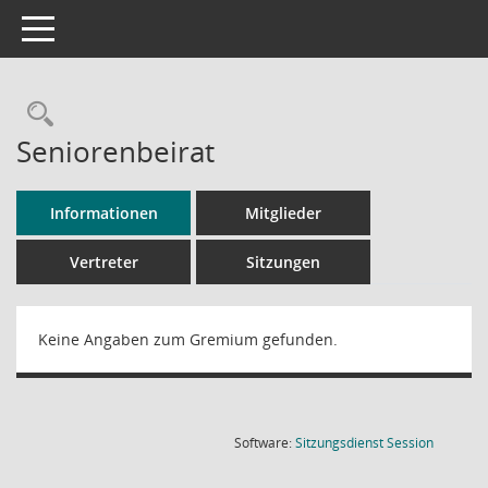
Toggle navigation
Rechercheauswahl
Seniorenbeirat
Informationen
Mitglieder
Vertreter
Sitzungen
Keine Angaben zum Gremium gefunden.
(Wird in
Software:
Sitzungsdienst
Session