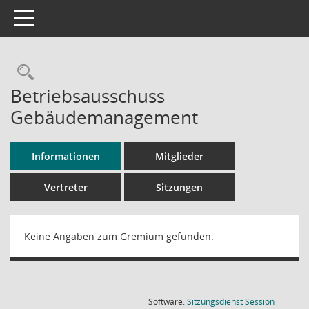
Toggle navigation
Rechercheauswahl
Betriebsausschuss
Gebäudemanagement
Informationen
Mitglieder
Vertreter
Sitzungen
Keine Angaben zum Gremium gefunden.
(Wird in
Software:
Sitzungsdienst
Session