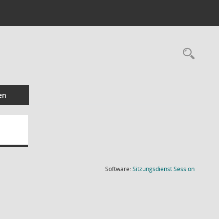
Rec
en
(Wird in
Software:
Sitzungsdienst
Session