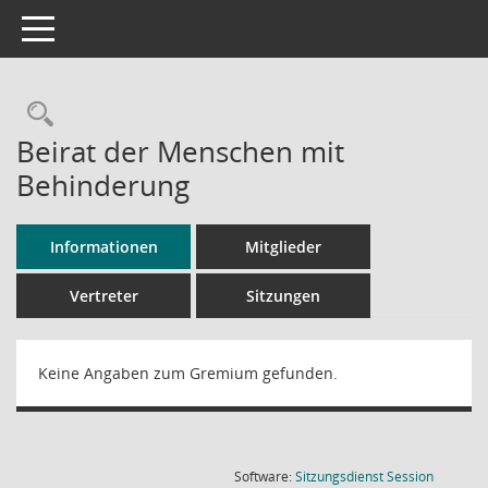
Toggle navigation
Rechercheauswahl
Beirat der Menschen mit
Behinderung
Informationen
Mitglieder
Vertreter
Sitzungen
Keine Angaben zum Gremium gefunden.
(Wird in
Software:
Sitzungsdienst
Session