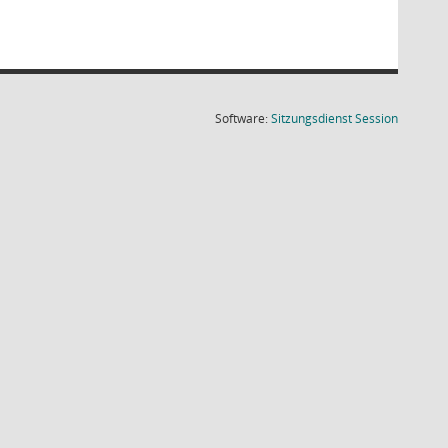
(Wird in
Software:
Sitzungsdienst
Session