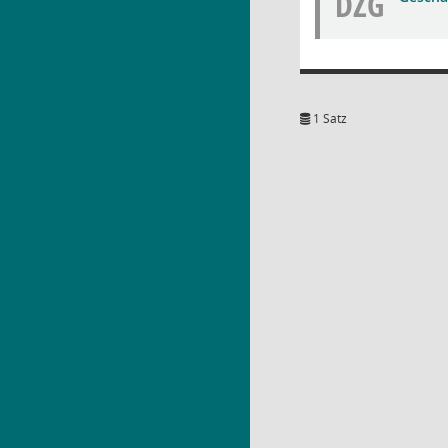
DZG
1 Satz