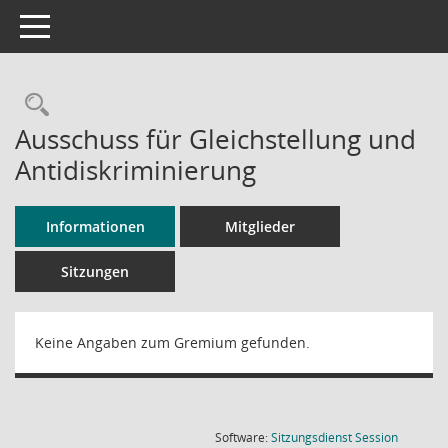
Toggle navigation
Rechercheauswahl
Ausschuss für Gleichstellung und
Antidiskriminierung
Informationen
Mitglieder
Sitzungen
Keine Angaben zum Gremium gefunden.
(Wird in
Software:
Sitzungsdienst
Session