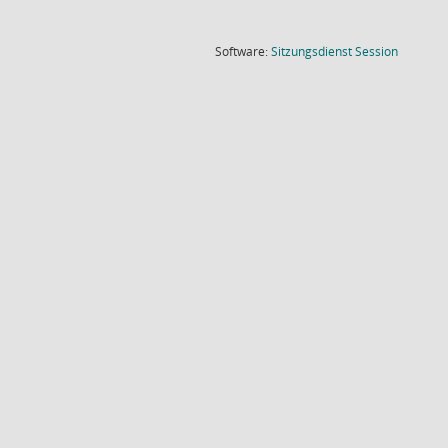
(Wird in
Software:
Sitzungsdienst
Session